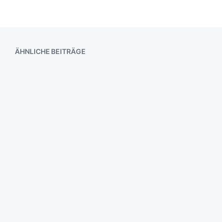
ÄHNLICHE BEITRÄGE
Wedernoch
Richtung Strand
Puhh…