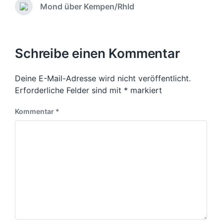
n
r
t
Mond über Kempen/Rhld
N
t
h
a
ä
l
e
r
c
i
r
e
h
c
i
s
Schreibe einen Kommentar
h
g
t
t
e
e
i
r
Deine E-Mail-Adresse wird nicht veröffentlicht.
r
n
B
B
Erforderliche Felder sind mit
*
markiert
e
e
i
i
Kommentar
*
t
t
r
r
a
a
g
g
:
: