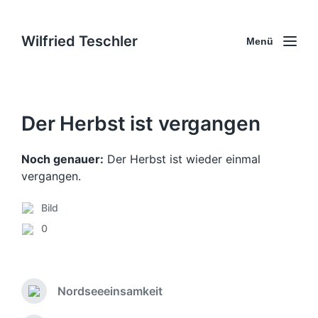
Wilfried Teschler
Menü
Der Herbst ist vergangen
Noch genauer:
Der Herbst ist wieder einmal
vergangen.
Bild
V
0
e
K
r
o
ö
m
f
m
f
Nordseeeinsamkeit
e
V
e
n
o