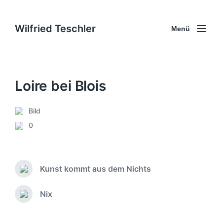
Wilfried Teschler
Menü
Loire bei Blois
Bild
V
0
e
K
r
o
ö
m
f
m
f
Kunst kommt aus dem Nichts
e
V
e
n
o
n
r
t
Nix
N
t
h
a
ä
l
e
r
c
i