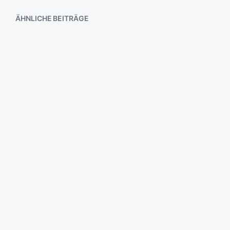
ÄHNLICHE BEITRÄGE
Habe das Bild soeben
wiedergefunden
Der kosmische Schlusspunkt
Puhh…
ach ja