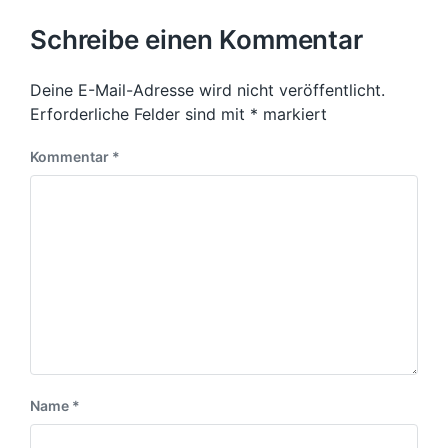
r
e
h
c
i
s
Schreibe einen Kommentar
h
g
t
t
e
e
i
r
Deine E-Mail-Adresse wird nicht veröffentlicht.
r
n
B
B
Erforderliche Felder sind mit
*
markiert
e
e
i
i
Kommentar
*
t
t
r
r
a
a
g
g
:
:
Name
*