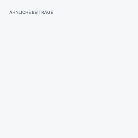
ÄHNLICHE BEITRÄGE
Ordnung
klick – peng – weg
Toter Fisch
ach ja