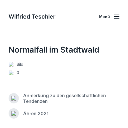
Wilfried Teschler
Menü
Normalfall im Stadtwald
Bild
V
0
e
K
r
o
ö
m
f
m
Anmerkung zu den gesellschaftlichen
f
e
V
Tendenzen
e
n
o
n
t
r
Ähren 2021
t
N
a
h
l
ä
e
r
i
c