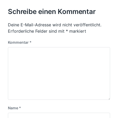
r
e
h
c
i
s
Schreibe einen Kommentar
h
g
t
t
e
e
i
r
Deine E-Mail-Adresse wird nicht veröffentlicht.
r
n
B
B
Erforderliche Felder sind mit
*
markiert
e
e
i
i
Kommentar
*
t
t
r
r
a
a
g
g
:
:
Name
*