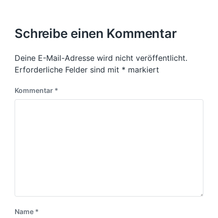
ä
t
e
r
c
c
e
r
e
h
h
r
i
t
s
Schreibe einen Kommentar
g
i
t
e
n
e
r
Deine E-Mail-Adresse wird nicht veröffentlicht.
r
B
B
Erforderliche Felder sind mit
*
markiert
e
e
i
i
Kommentar
*
t
t
r
r
a
a
g
g
:
:
Name
*