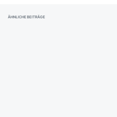
ÄHNLICHE BEITRÄGE
Drei Zeichen am Rhein
ach ja
kalt, kalt – edel