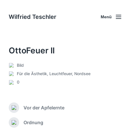
Wilfried Teschler
Menü
OttoFeuer II
Bild
V
Für die Ästhetik
,
Leuchtfeuer
,
Nordsee
e
S
r
0
c
K
ö
h
o
f
l
m
f
a
m
e
g
Vor der Apfelernte
e
V
n
w
n
o
t
ö
r
t
Ordnung
l
N
r
h
a
i