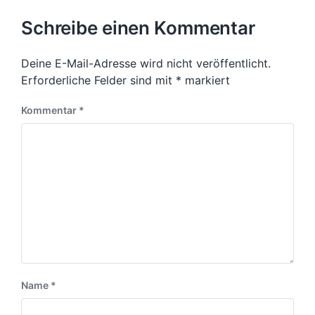
r
e
h
c
i
s
Schreibe einen Kommentar
h
g
t
t
e
e
i
r
Deine E-Mail-Adresse wird nicht veröffentlicht.
r
n
B
B
Erforderliche Felder sind mit
*
markiert
e
e
i
i
Kommentar
*
t
t
r
r
a
a
g
g
:
:
Name
*