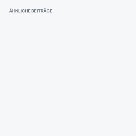
ÄHNLICHE BEITRÄGE
ach ja
Wolkenmacher
Loire bei Blois
Toter Fisch