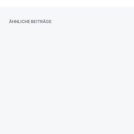
ÄHNLICHE BEITRÄGE
ach ja
Entenformation
Nix
Mond hinter Wasser / Wolken