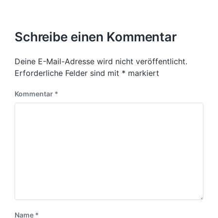
ä
l
e
r
c
i
r
e
h
c
i
s
Schreibe einen Kommentar
h
g
t
t
e
e
i
r
Deine E-Mail-Adresse wird nicht veröffentlicht.
r
n
B
B
Erforderliche Felder sind mit
*
markiert
e
e
i
i
Kommentar
*
t
t
r
r
a
a
g
g
:
:
Name
*