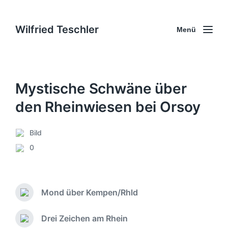
Wilfried Teschler
Menü
Mystische Schwäne über
den Rheinwiesen bei Orsoy
Bild
V
0
e
K
r
o
ö
m
f
m
f
Mond über Kempen/Rhld
e
V
e
n
o
n
r
t
Drei Zeichen am Rhein
N
t
h
a