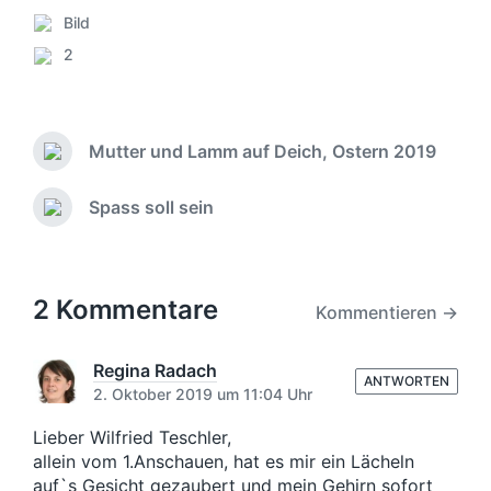
Bild
V
2
e
K
r
o
ö
m
f
m
f
Mutter und Lamm auf Deich, Ostern 2019
e
V
e
n
o
n
r
t
Spass soll sein
N
t
h
a
ä
l
e
r
c
i
r
e
h
c
i
s
2 Kommentare
h
Kommentieren →
g
t
t
e
e
i
r
r
Regina Radach
n
B
ANTWORTEN
B
2. Oktober 2019 um 11:04 Uhr
e
e
i
i
Lieber Wilfried Teschler,
t
t
allein vom 1.Anschauen, hat es mir ein Lächeln
r
r
auf`s Gesicht gezaubert und mein Gehirn sofort
a