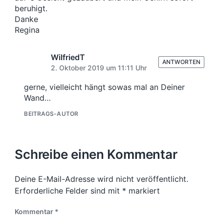
a
beruhigt.
g
g
:
Danke
:
Regina
WilfriedT
ANTWORTEN
2. Oktober 2019 um 11:11 Uhr
gerne, vielleicht hängt sowas mal an Deiner
Wand…
BEITRAGS-AUTOR
Schreibe einen Kommentar
Deine E-Mail-Adresse wird nicht veröffentlicht.
Erforderliche Felder sind mit
*
markiert
Kommentar
*